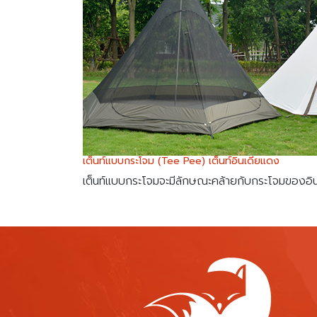
เต็นท์แบบกระโจม (Tee Pee) เต็นท์อินเดียแดง
เต็นท์แบบกระโจมจะมีลักษณะคล้ายกับกระโจมของอินเด