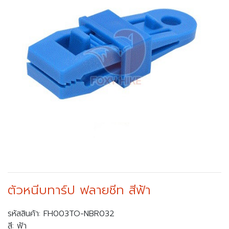
ตัวหนีบทาร์ป ฟลายชีท สีฟ้า
รหัสสินค้า: FH003TO-NBR032
สี: ฟ้า